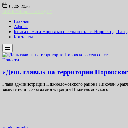
Skip
07.08.2026
to
МБУК "Норовский БДЦ"
the
content
Главная
Афиша
Книга памяти Норовского сельсовета: с. Норовка, д. Гаи,
Контакты
Новости
«День главы» на территории Норовског
Глава администрации Нижнеломовского района Николай Уракчее
заместители главы администрации Нижнеломовского...
adminnorovka