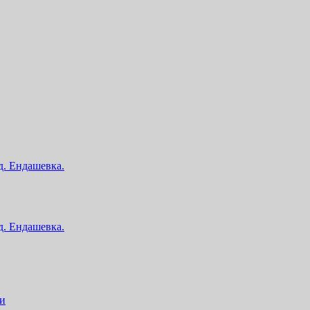
 д. Ендашевка.
 д. Ендашевка.
ии