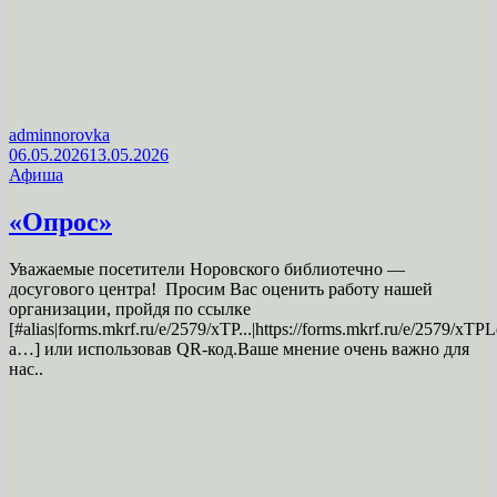
adminnorovka
06.05.2026
13.05.2026
Афиша
«Опрос»
Уважаемые посетители Норовского библиотечно —
досугового центра! Просим Вас оценить работу нашей
организации, пройдя по ссылке
[#alias|forms.mkrf.ru/e/2579/xTP...|https://forms.mkrf.ru/e/2579/xT
a…] или использовав QR-код.Ваше мнение очень важно для
нас..