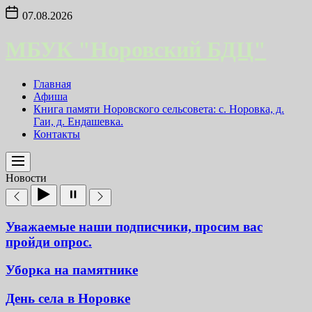
Skip
07.08.2026
to
the
МБУК "Норовский БДЦ"
content
Главная
Афиша
Книга памяти Норовского сельсовета: с. Норовка, д.
Гаи, д. Ендашевка.
Контакты
Новости
Уважаемые наши подписчики, просим вас
пройди опрос.
Уборка на памятнике
День села в Норовке