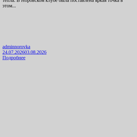
тепла. В Норовском клубе была поставлена яркая точка в
этом...
adminnorovka
24.07.2026
03.08.2026
Подробнее