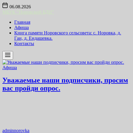
Skip
06.08.2026
to
МБУК "Норовский БДЦ"
the
content
Главная
Афиша
Книга памяти Норовского сельсовета: с. Норовка, д.
Гаи, д. Ендашевка.
Контакты
Афиша
Уважаемые наши подписчики, просим
вас пройди опрос.
adminnorovka