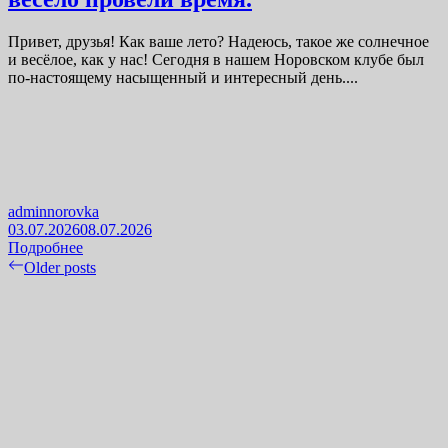
Привет, друзья! Как ваше лето? Надеюсь, такое же солнечное
и весёлое, как у нас! Сегодня в нашем Норовском клубе был
по-настоящему насыщенный и интересный день....
adminnorovka
03.07.2026
08.07.2026
Подробнее
Навигация
Older posts
по
записям