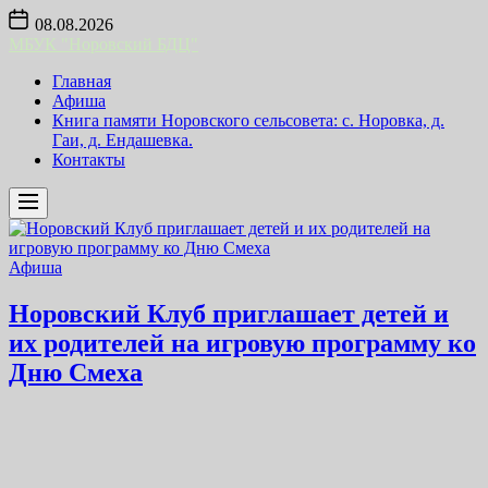
Skip
08.08.2026
to
МБУК "Норовский БДЦ"
the
content
Главная
Афиша
Книга памяти Норовского сельсовета: с. Норовка, д.
Гаи, д. Ендашевка.
Контакты
Афиша
Норовский Клуб приглашает детей и
их родителей на игровую программу ко
Дню Смеха