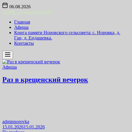
Skip
06.08.2026
to
МБУК "Норовский БДЦ"
the
content
Главная
Афиша
Книга памяти Норовского сельсовета: с. Норовка, д.
Гаи, д. Ендашевка.
Контакты
Афиша
Раз в крещенский вечерок
adminnorovka
15.01.2026
15.01.2026