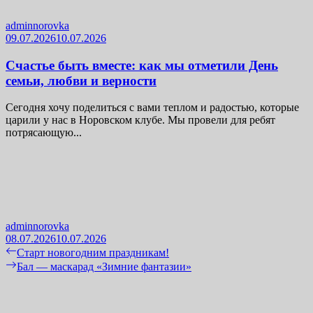
adminnorovka
09.07.2026
10.07.2026
Счастье быть вместе: как мы отметили День
семьи, любви и верности
Сегодня хочу поделиться с вами теплом и радостью, которые
царили у нас в Норовском клубе. Мы провели для ребят
потрясающую...
adminnorovka
08.07.2026
10.07.2026
Навигация
Previous
Старт новогодним праздникам!
post:
Next
Бал — маскарад «Зимние фантазии»
по
post:
записям