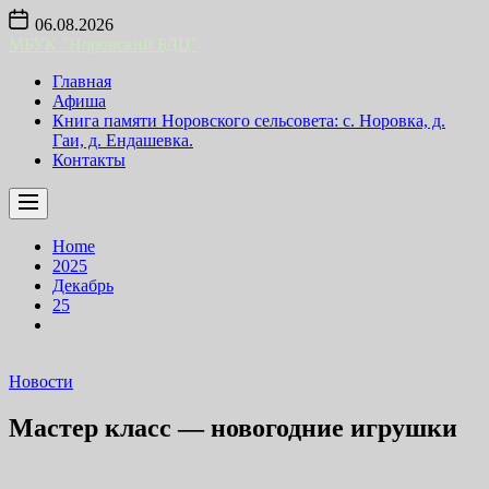
Skip
06.08.2026
to
МБУК "Норовский БДЦ"
the
content
Главная
Афиша
Книга памяти Норовского сельсовета: с. Норовка, д.
Гаи, д. Ендашевка.
Контакты
Home
2025
Декабрь
25
Новости
Мастер класс — новогодние игрушки