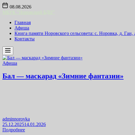
Skip
08.08.2026
to
МБУК "Норовский БДЦ"
the
content
Главная
Афиша
Книга памяти Норовского сельсовета: с. Норовка, д. Гаи,
Контакты
Афиша
Бал — маскарад «Зимние фантазии»
adminnorovka
25.12.2025
14.01.2026
Подробнее