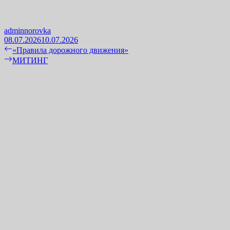
adminnorovka
08.07.2026
10.07.2026
Навигация
Previous
«Правила дорожного движения»
post:
Next
МИТИНГ
по
post:
записям