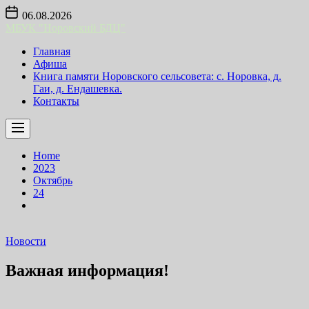
Skip
06.08.2026
to
МБУК "Норовский БДЦ"
the
content
Главная
Афиша
Книга памяти Норовского сельсовета: с. Норовка, д.
Гаи, д. Ендашевка.
Контакты
Home
2023
Октябрь
24
Новости
Важная информация!