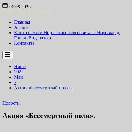
Skip
06.08.2026
to
МБУК "Норовский БДЦ"
the
content
Главная
Афиша
Книга памяти Норовского сельсовета: с. Норовка, д.
Гаи, д. Ендашевка.
Контакты
Home
2022
Май
7
Акция «Бессмертный полк».
Новости
Акция «Бессмертный полк».