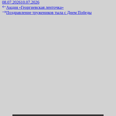
08.07.2026
10.07.2026
Навигация
Previous
Акция «Георгиевская ленточка»
post:
Next
Поздравление тружеников тыла с Днем Победы
по
post:
записям