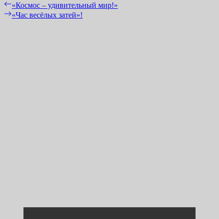
Навигация
Previous
«Космос – удивительный мир!»
post:
Next
«Час весёлых затей»!
по
post:
записям