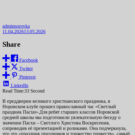
adminnorovka
11.04.2026
13.05.2026
Share
Facebook
Twitter
Pinterest
LinkedIn
Read Time:
33 Second
В преддверии великого христианского праздника, в
Норовском клубе прошел православный час «Светлый
праздник Пасхи».Для ребят старших классов Норовской
средней школы мы подготовили увлекательную беседу о
значении Пасхи – Светлого Христова Воскресения,
сопроводив её презентацией и роликами. Она подчеркнула,
что это «праздник праздников и торжество торжеств», самый