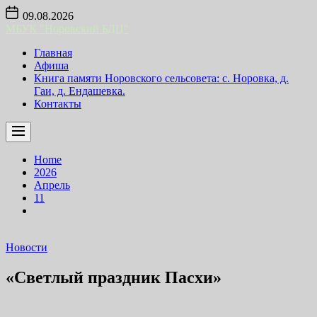
Skip
09.08.2026
to
МБУК "Норовский БДЦ"
the
content
Главная
Афиша
Книга памяти Норовского сельсовета: с. Норовка, д.
Гаи, д. Ендашевка.
Контакты
Home
2026
Апрель
11
Новости
«Светлый праздник Пасхи»