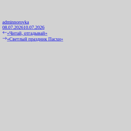
adminnorovka
08.07.2026
10.07.2026
Навигация
Previous
«Читай, отгадывай»
post:
Next
«Светлый праздник Пасхи»
по
post:
записям