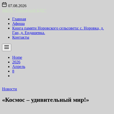
Skip
07.08.2026
to
МБУК "Норовский БДЦ"
the
content
Главная
Афиша
Книга памяти Норовского сельсовета: с. Норовка, д.
Гаи, д. Ендашевка.
Контакты
Home
2026
Апрель
8
Новости
«Космос – удивительный мир!»