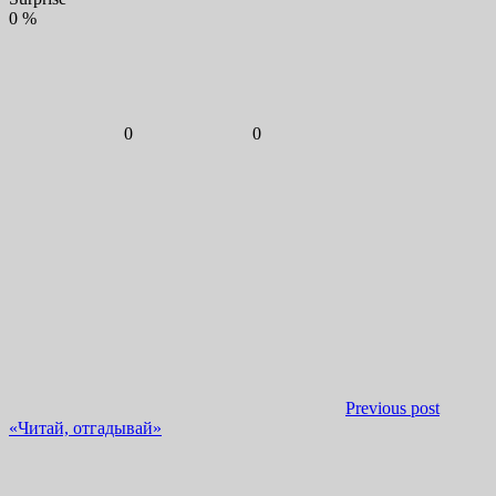
0
%
0
0
Previous post
«Читай, отгадывай»