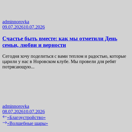
adminnorovka
09.07.2026
10.07.2026
Счастье быть вместе: как мы отметили День
семьи, любви и верности
Сегодня хочу поделиться с вами теплом и радостью, которые
царили у нас в Норовском клубе. Мы провели для ребят
потрясающую...
adminnorovka
08.07.2026
10.07.2026
Навигация
Previous
«Благоустройство»
post:
Next
«Волшебные шары»
по
post: