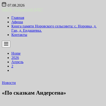
Skip
07.08.2026
to
МБУК "Норовский БДЦ"
the
content
Главная
Афиша
Книга памяти Норовского сельсовета: с. Норовка, д.
Гаи, д. Ендашевка.
Контакты
Home
2026
Апрель
2
Новости
«По сказкам Андерсена»