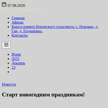
Skip
07.08.2026
to
МБУК "Норовский БДЦ"
the
content
Главная
Афиша
Книга памяти Норовского сельсовета: с. Норовка, д.
Гаи, д. Ендашевка.
Контакты
Home
2025
Декабрь
23
Новости
Старт новогодним праздникам!