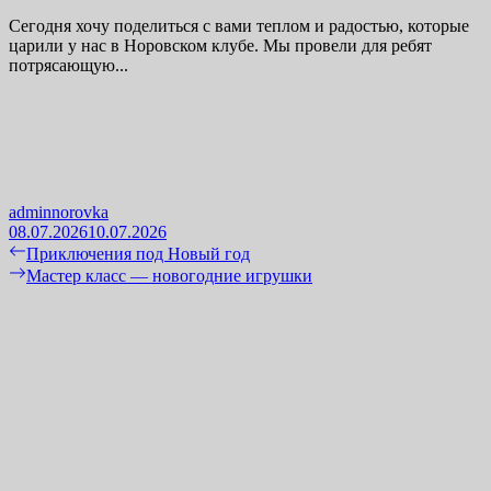
Сегодня хочу поделиться с вами теплом и радостью, которые
царили у нас в Норовском клубе. Мы провели для ребят
потрясающую...
adminnorovka
08.07.2026
10.07.2026
Навигация
Previous
Приключения под Новый год
post:
Next
Мастер класс — новогодние игрушки
по
post:
записям