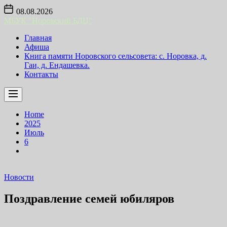
Skip
08.08.2026
to
МБУК "Норовский БДЦ"
the
content
Главная
Афиша
Книга памяти Норовского сельсовета: с. Норовка, д.
Гаи, д. Ендашевка.
Контакты
Home
2025
Июль
6
Новости
Поздравление семей юбиляров