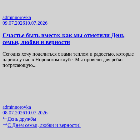
adminnorovka
09.07.2026
10.07.2026
Счастье быть вместе: как мы отметили День
семьи, любви и верности
Сегодня хочу поделиться с вами теплом и радостью, которые
царили у нас в Норовском клубе. Мы провели для ребят
потрясающую...
adminnorovka
08.07.2026
10.07.2026
Навигация
Previous
День дружбы
post:
Next
С Днём семьи, любви и верности!
по
post:
записям