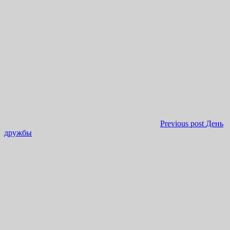
Previous post
День
дружбы