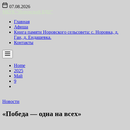
Skip
07.08.2026
to
МБУК "Норовский БДЦ"
the
content
Главная
Афиша
Книга памяти Норовского сельсовета: с. Норовка, д.
Гаи, д. Ендашевка.
Контакты
Home
2025
Май
9
Новости
«Победа — одна на всех»