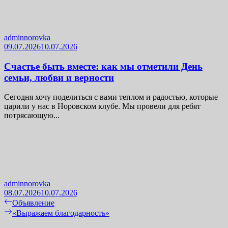
adminnorovka
09.07.2026
10.07.2026
Счастье быть вместе: как мы отметили День
семьи, любви и верности
Сегодня хочу поделиться с вами теплом и радостью, которые
царили у нас в Норовском клубе. Мы провели для ребят
потрясающую...
adminnorovka
08.07.2026
10.07.2026
Навигация
Previous
Объявление
post:
Next
«Выражаем благодарность»
по
post: