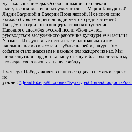
музыкальные номера. Особое внимание привлекли
выступления талантливых участников — Марии Кашуриной,
Лидии Бауриной и Валерии Поздняковой. Их исполнение
вызвало бурю эмоций и аплодисментов среди зрителей!
Гвоздём праздничного концерта стало выступление
Народного ансамбля русской песни «Волна» под
руководством заслуженного работника культуры РФ Василия
Ушакова. Их душевные песни стали настоящим хитом,
напомнив всем о красоте и глубине нашей культуры.Это
событие стало знаковым и важным для каждого из нас. Мы
вновь ощутили гордость за нашу страну и благодарность тем,
кто отдал свою жизнь за нашу свободу.
Пусть дух Победы живет в наших сердцах, а память о героях
не
угасает!
#ДеньПобеды
#Норовка
#Культура
#Волна
#ГордостьРос