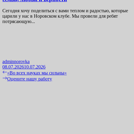
Сегодня хочу поделиться с вами теплом и радостью, которые
царили у нас в Норовском клубе. Мы провели для ребят
потрясающую...
adminnorovka
08.07.2026
10.07.2026
Навигация
Previous
«Во всех науках мы сильны»
post:
Next
Оцените нашу работу
по
post:
записям