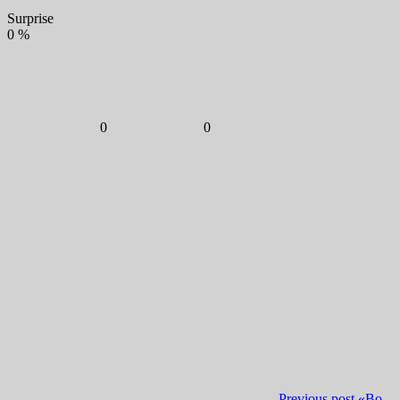
Surprise
0
%
0
0
Previous post
«Во