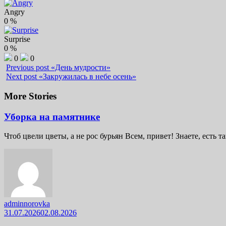
Angry
0
%
Surprise
0
%
0
0
Previous post
«День мудрости»
Next post
«Закружилась в небе осень»
More Stories
Уборка на памятнике
Чтоб цвели цветы, а не рос бурьян Всем, привет! Знаете, есть та
adminnorovka
31.07.2026
02.08.2026