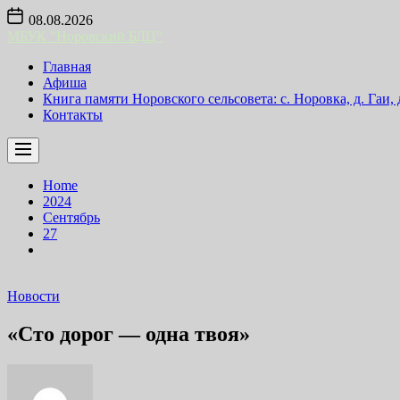
Skip
08.08.2026
to
МБУК "Норовский БДЦ"
the
content
Главная
Афиша
Книга памяти Норовского сельсовета: с. Норовка, д. Гаи,
Контакты
Home
2024
Сентябрь
27
Новости
«Сто дорог — одна твоя»