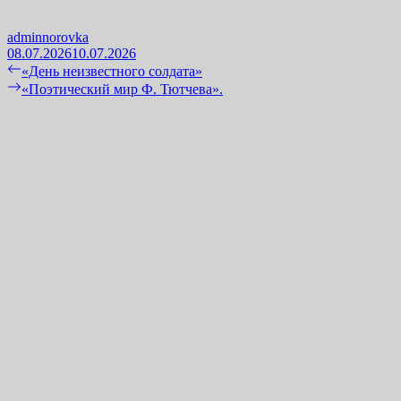
adminnorovka
08.07.2026
10.07.2026
Навигация
Previous
«День неизвестного солдата»
post:
Next
«Поэтический мир Ф. Тютчева».
по
post:
записям