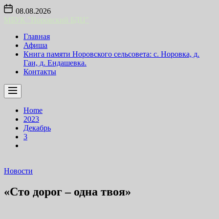
Skip
08.08.2026
to
МБУК "Норовский БДЦ"
the
content
Главная
Афиша
Книга памяти Норовского сельсовета: с. Норовка, д.
Гаи, д. Ендашевка.
Контакты
Home
2023
Декабрь
3
Новости
«Сто дорог – одна твоя»