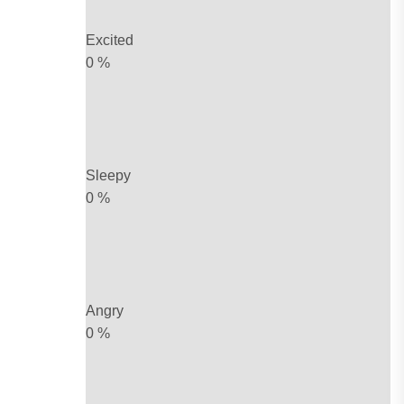
Excited
0
%
Sleepy
0
%
Angry
0
%