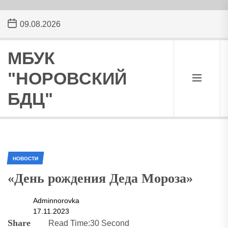
Skip
09.08.2026
to
the
content
МБУК
"НОРОВСКИЙ
БДЦ"
НОВОСТИ
«День рождения Деда Мороза»
Adminnorovka
17.11.2023
Share
Read Time:
30 Second