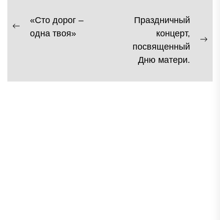
Навигация
«Сто дорог –
Праздничный
Previous
одна твоя»
концерт,
по
post:
Ne
посвященный
записям
pos
Дню матери.