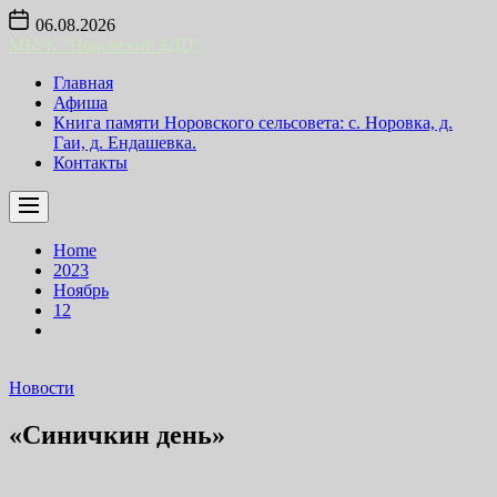
Skip
06.08.2026
to
МБУК "Норовский БДЦ"
the
content
Главная
Афиша
Книга памяти Норовского сельсовета: с. Норовка, д.
Гаи, д. Ендашевка.
Контакты
Home
2023
Ноябрь
12
Новости
«Синичкин день»