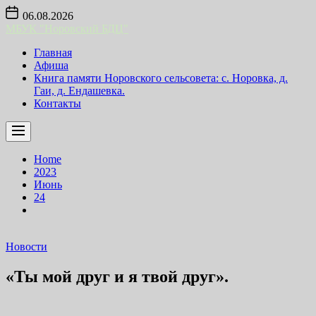
Skip
06.08.2026
to
МБУК "Норовский БДЦ"
the
content
Главная
Афиша
Книга памяти Норовского сельсовета: с. Норовка, д.
Гаи, д. Ендашевка.
Контакты
Home
2023
Июнь
24
Новости
«Ты мой друг и я твой друг».