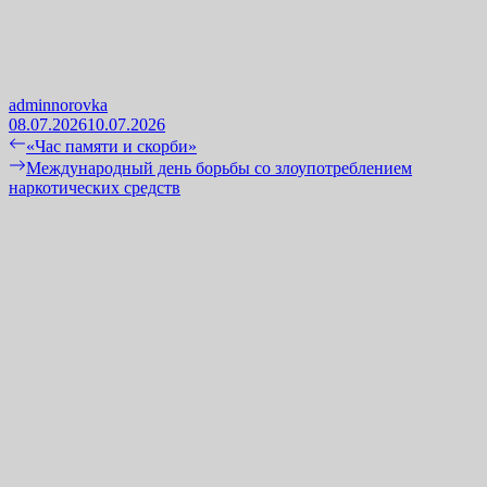
adminnorovka
08.07.2026
10.07.2026
Навигация
Previous
«Час памяти и скорби»
post:
Next
Международный день борьбы со злоупотреблением
по
post:
наркотических средств
записям