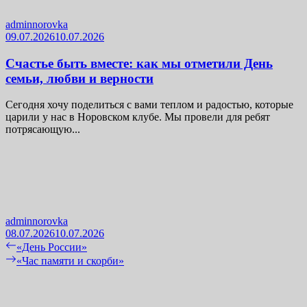
adminnorovka
09.07.2026
10.07.2026
Счастье быть вместе: как мы отметили День
семьи, любви и верности
Сегодня хочу поделиться с вами теплом и радостью, которые
царили у нас в Норовском клубе. Мы провели для ребят
потрясающую...
adminnorovka
08.07.2026
10.07.2026
Навигация
Previous
«День России»
post:
Next
«Час памяти и скорби»
по
post:
записям