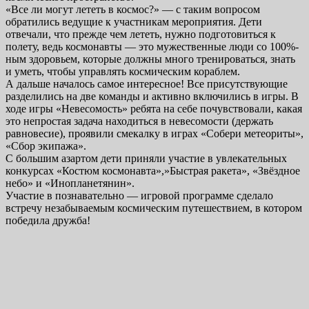
«Все ли могут лететь в космос?» — с таким вопросом
обратились ведущие к участникам мероприятия. Дети
отвечали, что прежде чем лететь, нужно подготовиться к
полету, ведь космонавты — это мужественные люди со 100%-
ным здоровьем, которые должны много тренироваться, знать
и уметь, чтобы управлять космическим кораблем.
А дальше началось самое интересное! Все присутствующие
разделились на две команды и активно включились в игры. В
ходе игры «Невесомость» ребята на себе почувствовали, какая
это непростая задача находиться в невесомости (держать
равновесие), проявили смекалку в играх «Собери метеориты»,
«Сбор экипажа».
С большим азартом дети приняли участие в увлекательных
конкурсах «Костюм космонавта»,»Быстрая ракета», «Звёздное
небо» и «Инопланетянин».
Участие в познавательно — игровой программе сделало
встречу незабываемым космическим путешествием, в котором
победила дружба!