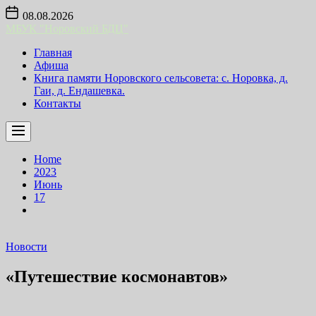
Skip
08.08.2026
to
МБУК "Норовский БДЦ"
the
content
Главная
Афиша
Книга памяти Норовского сельсовета: с. Норовка, д.
Гаи, д. Ендашевка.
Контакты
Home
2023
Июнь
17
Новости
«Путешествие космонавтов»