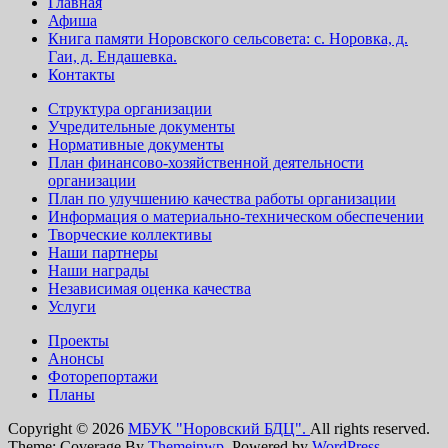
Главная
Афиша
Книга памяти Норовского сельсовета: с. Норовка, д.
Гаи, д. Ендашевка.
Контакты
Структура организации
Учредительные документы
Нормативные документы
План финансово-хозяйственной деятельности
организации
План по улучшению качества работы организации
Информация о материально-техническом обеспечении
Творческие коллективы
Наши партнеры
Наши награды
Независимая оценка качества
Услуги
Проекты
Анонсы
Фоторепортажи
Планы
Copyright © 2026
МБУК "Норовский БДЦ".
All rights reserved.
Theme: Coverage By
Themeinwp.
Powered by
WordPress.