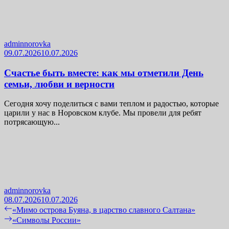
adminnorovka
09.07.2026
10.07.2026
Счастье быть вместе: как мы отметили День
семьи, любви и верности
Сегодня хочу поделиться с вами теплом и радостью, которые
царили у нас в Норовском клубе. Мы провели для ребят
потрясающую...
adminnorovka
08.07.2026
10.07.2026
Навигация
Previous
«Мимо острова Буяна, в царство славного Салтана»
post:
Next
«Символы России»
по
post: