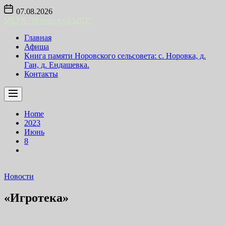
Skip
07.08.2026
to
МБУК "Норовский БДЦ"
the
content
Главная
Афиша
Книга памяти Норовского сельсовета: с. Норовка, д.
Гаи, д. Ендашевка.
Контакты
Home
2023
Июнь
8
Новости
«Игротека»