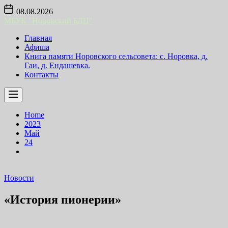
Skip
08.08.2026
to
МБУК "Норовский БДЦ"
the
content
Главная
Афиша
Книга памяти Норовского сельсовета: с. Норовка, д.
Гаи, д. Ендашевка.
Контакты
Home
2023
Май
24
Новости
«История пионерии»