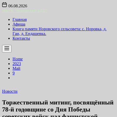
Skip
06.08.2026
to
МБУК "Норовский БДЦ"
the
content
Главная
Афиша
Книга памяти Норовского сельсовета: с. Норовка, д.
Гаи, д. Ендашевка.
Контакты
Home
2023
Май
9
Новости
Торжественный митинг, посвящённый
78-й годовщине со Дня Победы
советских войск над фашистской