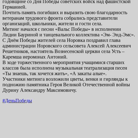
годовщине со Дня Победы советских войск над фашистской
Германией.
Почтить память погибших и выразить свою благодарность
ветеранам трудового фронта собрались представители
организаций, школьники, жители и гости села.
Митинг начался с песни «Вальс Победы» в исполнении
Лидии Бауриной и танцевального коллектива «Эм- Энд-Эмс».
С Днём Победы жителей села Норовка поздравил глава
администрации Норовского сельсовета Алексей Алексеевич
Решетников, настоятель Вознесенской церкви села Усть –
Каремша иеромонах Антоний.
В ходе торжественного мероприятия учащимися старших
классов была исполнена музыкальная театрализация песен
«Ты знаешь, так хочется жить», «А закаты алые».
Участники митинга возложили цветы, венки и гирлянды к
подножию памятника Героя Великой Отечественной войны
Дурину Александру Максимовичу.
#ДеньПобеды