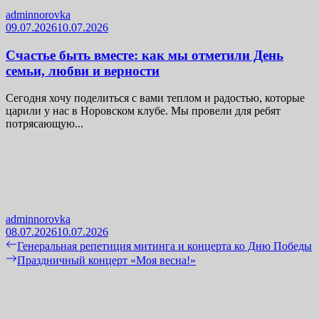
adminnorovka
09.07.2026
10.07.2026
Счастье быть вместе: как мы отметили День
семьи, любви и верности
Сегодня хочу поделиться с вами теплом и радостью, которые
царили у нас в Норовском клубе. Мы провели для ребят
потрясающую...
adminnorovka
08.07.2026
10.07.2026
Навигация
Previous
Генеральная репетиция митинга и концерта ко Дню Победы
post:
Next
Праздничный концерт «Моя весна!»
по
post:
записям