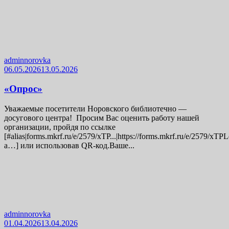
adminnorovka
06.05.2026
13.05.2026
«Опрос»
Уважаемые посетители Норовского библиотечно —
досугового центра! Просим Вас оценить работу нашей
организации, пройдя по ссылке
[#alias|forms.mkrf.ru/e/2579/xTP...|https://forms.mkrf.ru/e/2579/xT
a…] или использовав QR-код.Ваше...
adminnorovka
01.04.2026
13.04.2026