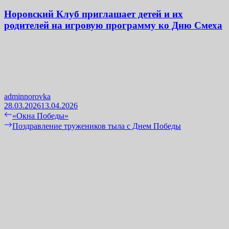
Норовский Клуб приглашает детей и их
родителей на игровую программу ко Дню Смеха
adminnorovka
28.03.2026
13.04.2026
Навигация
Previous
«Окна Победы»
post:
Next
Поздравление тружеников тыла с Днем Победы
по
post:
записям