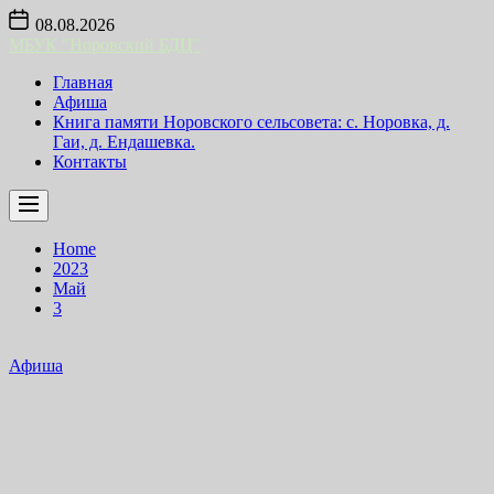
Skip
08.08.2026
to
МБУК "Норовский БДЦ"
the
content
Главная
Афиша
Книга памяти Норовского сельсовета: с. Норовка, д.
Гаи, д. Ендашевка.
Контакты
Home
2023
Май
3
Афиша