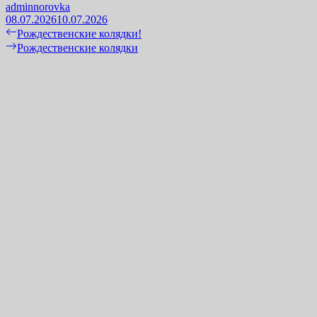
adminnorovka
08.07.2026
10.07.2026
Навигация
Previous
Рождественские колядки!
post:
Next
Рождественские колядки
по
post:
записям