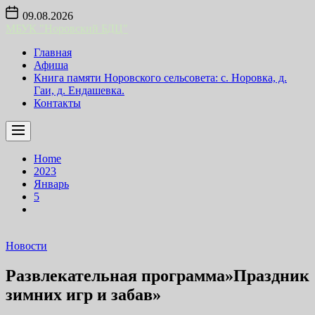
Skip
09.08.2026
to
МБУК "Норовский БДЦ"
the
content
Главная
Афиша
Книга памяти Норовского сельсовета: с. Норовка, д.
Гаи, д. Ендашевка.
Контакты
Home
2023
Январь
5
Новости
Развлекательная программа»Праздник
зимних игр и забав»