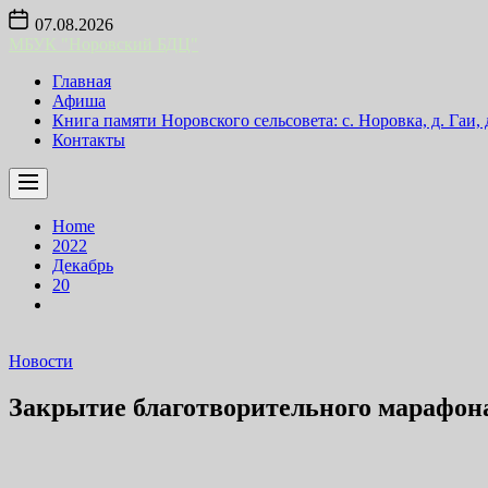
Skip
07.08.2026
to
МБУК "Норовский БДЦ"
the
content
Главная
Афиша
Книга памяти Норовского сельсовета: с. Норовка, д. Гаи,
Контакты
Home
2022
Декабрь
20
Новости
Закрытие благотворительного марафона