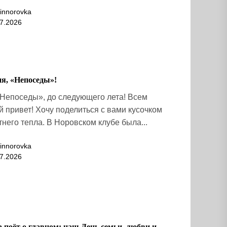
innorovka
7.2026
ия, «Непоседы»!
Непоседы», до следующего лета! Всем
 привет! Хочу поделиться с вами кусочком
него тепла. В Норовском клубе была...
innorovka
7.2026
 поёт о главном: наш День семьи, любви и