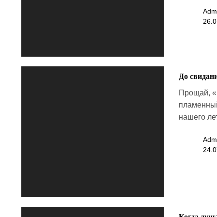
Adm
26.0
До свидан
Прощай, «
пламенный
нашего лет
Adm
24.0
Когда душа