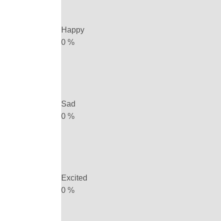
Happy
0
%
Sad
0
%
Excited
0
%