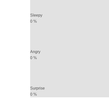
Sleepy
0
%
Angry
0
%
Surprise
0
%