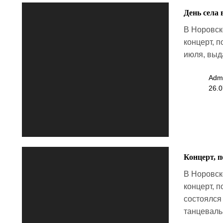
День села 
В Норовск
концерт, 
июля, выда
Adm
26.0
Концерт, 
В Норовск
концерт, 
состоялся
танцеваль