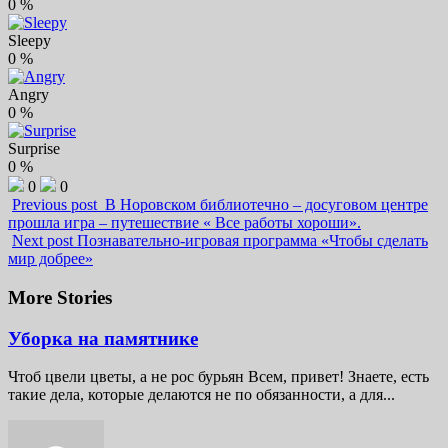
0
%
Sleepy
0
%
Angry
0
%
Surprise
0
%
0
0
Previous post
В Норовском библиотечно – досуговом центре
прошла игра – путешествие « Все работы хороши».
Next post
Познавательно-игровая программа «Чтобы сделать
мир добрее»
More Stories
Уборка на памятнике
Чтоб цвели цветы, а не рос бурьян Всем, привет! Знаете, есть
такие дела, которые делаются не по обязанности, а для...