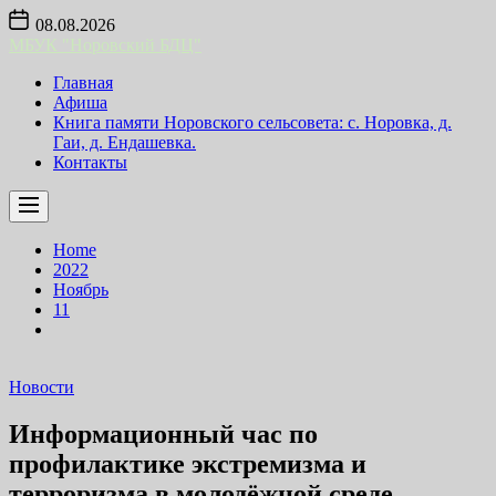
Skip
08.08.2026
to
МБУК "Норовский БДЦ"
the
content
Главная
Афиша
Книга памяти Норовского сельсовета: с. Норовка, д.
Гаи, д. Ендашевка.
Контакты
Home
2022
Ноябрь
11
Новости
Информационный час по
профилактике экстремизма и
терроризма в молодёжной среде