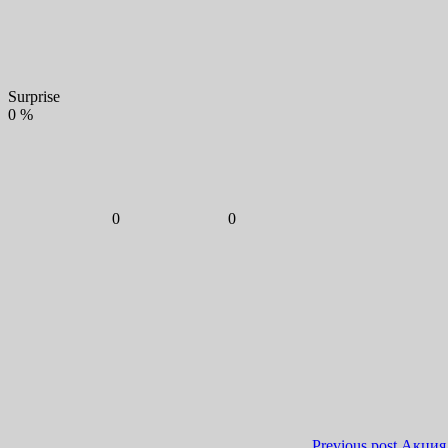
Surprise
0
%
0
0
Previous post
Акция 