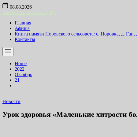
Skip
08.08.2026
to
МБУК "Норовский БДЦ"
the
content
Главная
Афиша
Книга памяти Норовского сельсовета: с. Норовка, д. Гаи,
Контакты
Home
2022
Октябрь
21
Новости
Урок здоровья «Маленькие хитрости бо