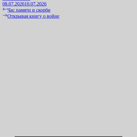
08.07.2026
10.07.2026
Навигация
Previous
Час памяти и скорби
post:
Next
Открывая книгу о войне
по
post:
записям