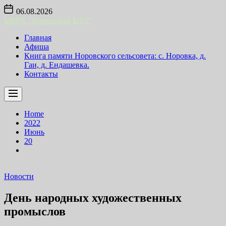
Skip
06.08.2026
to
МБУК "Норовский БДЦ"
the
content
Главная
Афиша
Книга памяти Норовского сельсовета: с. Норовка, д.
Гаи, д. Ендашевка.
Контакты
Home
2022
Июнь
20
Новости
День народных художественных
промыслов