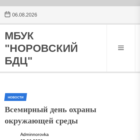
Skip
06.08.2026
to
the
content
МБУК
"НОРОВСКИЙ
БДЦ"
НОВОСТИ
Всемирный день охраны
окружающей среды
Adminnorovka