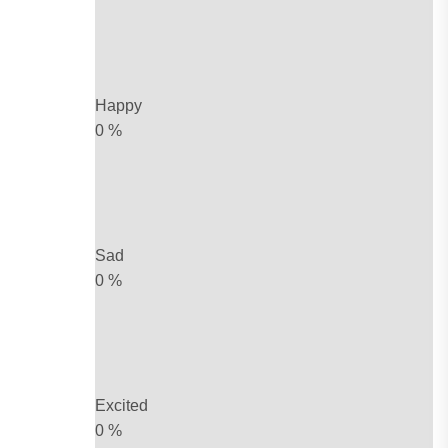
Happy
0
%
Sad
0
%
Excited
0
%