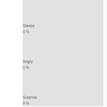
Sleepy
0
%
Angry
0
%
Surprise
0
%