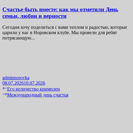
Счастье быть вместе: как мы отметили День
семьи, любви и верности
Сегодня хочу поделиться с вами теплом и радостью, которые
царили у нас в Норовском клубе. Мы провели для ребят
потрясающую...
adminnorovka
08.07.2026
10.07.2026
Навигация
Previous
Его величество кримплен
post:
Next
Международный день счастья
по
post:
записям