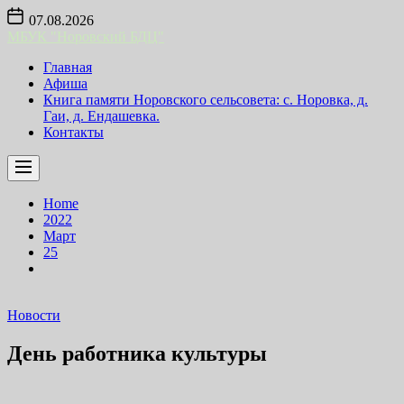
Skip
07.08.2026
to
МБУК "Норовский БДЦ"
the
content
Главная
Афиша
Книга памяти Норовского сельсовета: с. Норовка, д.
Гаи, д. Ендашевка.
Контакты
Home
2022
Март
25
Новости
День работника культуры