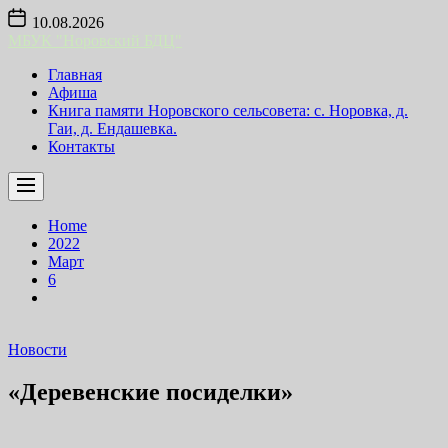
Skip
10.08.2026
to
МБУК "Норовский БДЦ"
the
content
Главная
Афиша
Книга памяти Норовского сельсовета: с. Норовка, д.
Гаи, д. Ендашевка.
Контакты
Home
2022
Март
6
Новости
«Деревенские посиделки»