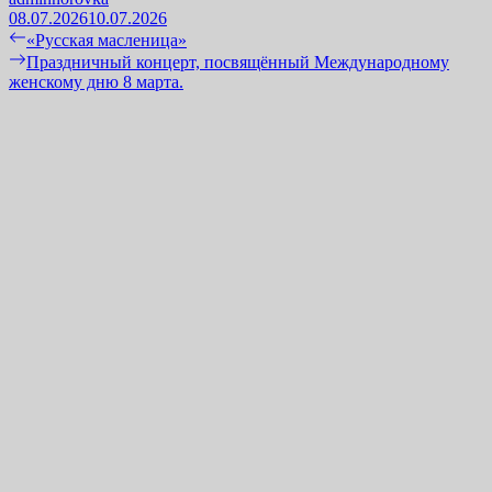
08.07.2026
10.07.2026
Навигация
Previous
«Русская масленица»
post:
Next
Праздничный концерт, посвящённый Международному
по
post:
женскому дню 8 марта.
записям