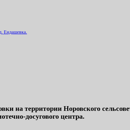
 д. Ендашевка.
овки на территории Норовского сельсо
отечно-досугового центра.