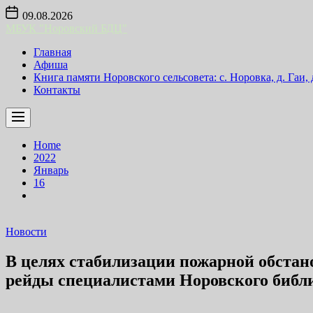
Skip
09.08.2026
to
МБУК "Норовский БДЦ"
the
content
Главная
Афиша
Книга памяти Норовского сельсовета: с. Норовка, д. Гаи,
Контакты
Home
2022
Январь
16
Новости
В целях стабилизации пожарной обстан
рейды специалистами Норовского библи