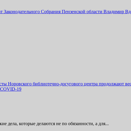
т Законодательного Собрания Пензенской области Владимир Вд
ты Норовского библиотечно-досугового центра продолжают вес
я COVID-19
кие дела, которые делаются не по обязанности, а для...