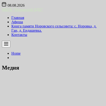
Skip
08.08.2026
to
МБУК "Норовский БДЦ"
the
content
Главная
Афиша
Книга памяти Норовского сельсовета: с. Норовка, д.
Гаи, д. Ендашевка.
Контакты
Home
Медия