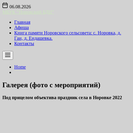
Skip
06.08.2026
to
МБУК "Норовский БДЦ"
the
content
Главная
Афиша
Книга памяти Норовского сельсовета: с. Норовка, д.
Гаи, д. Ендашевка.
Контакты
Home
Галерея (фото с мероприятий)
Под прицелом объектива праздник села в Норовке 2022