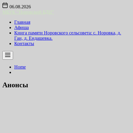
Skip
06.08.2026
to
МБУК "Норовский БДЦ"
the
content
Главная
Афиша
Книга памяти Норовского сельсовета: с. Норовка, д.
Гаи, д. Ендашевка.
Контакты
Home
Анонсы