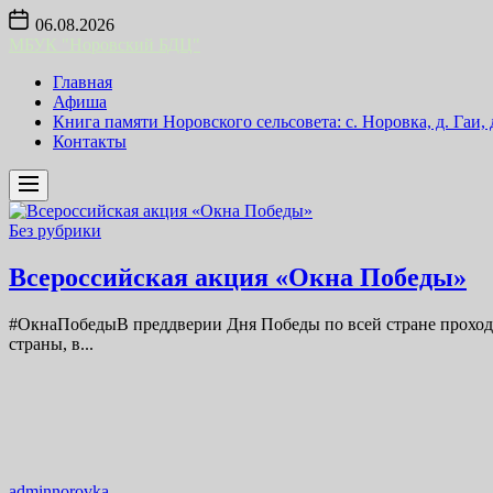
Skip
06.08.2026
to
МБУК "Норовский БДЦ"
the
content
Главная
Афиша
Книга памяти Норовского сельсовета: с. Норовка, д. Гаи,
Контакты
Без рубрики
Всероссийская акция «Окна Победы»
#ОкнаПобедыВ преддверии Дня Победы по всей стране проходит
страны, в...
adminnorovka