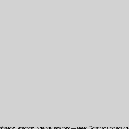
бимому человеку в жизни каждого — маме. Концерт начался с т