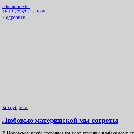
adminnorovka
16.12.2025
23.12.2025
Подробнее
Без рубрики
Любовью материнской мы согреты
В Норовском клубе состоялся концерт, посвященный самому лю