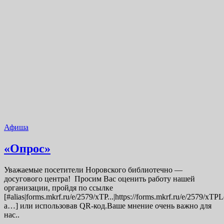
Афиша
«Опрос»
Уважаемые посетители Норовского библиотечно —
досугового центра! Просим Вас оценить работу нашей
организации, пройдя по ссылке
[#alias|forms.mkrf.ru/e/2579/xTP...|https://forms.mkrf.ru/e/2579/xT
a…] или использовав QR-код.Ваше мнение очень важно для
нас..