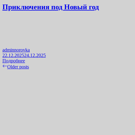
Приключения под Новый год
adminnorovka
22.12.2025
24.12.2025
Подробнее
Навигация
Older posts
по
записям