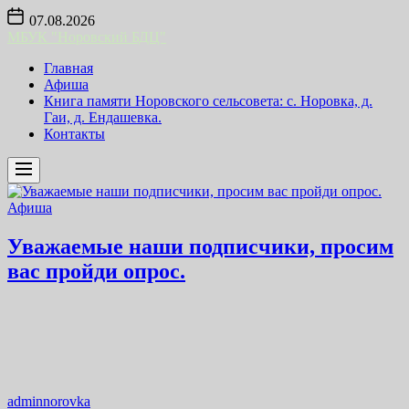
Skip
07.08.2026
to
МБУК "Норовский БДЦ"
the
content
Главная
Афиша
Книга памяти Норовского сельсовета: с. Норовка, д.
Гаи, д. Ендашевка.
Контакты
Афиша
Уважаемые наши подписчики, просим
вас пройди опрос.
adminnorovka