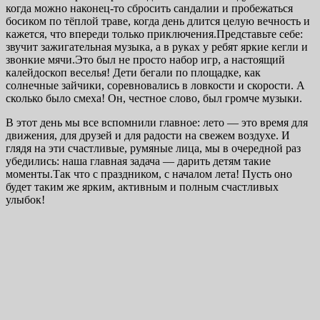
когда можно наконец-то сбросить сандалии и пробежаться
босиком по тёплой траве, когда день длится целую вечность и
кажется, что впереди только приключения.Представьте себе:
звучит зажигательная музыка, а в руках у ребят яркие кегли и
звонкие мячи.Это был не просто набор игр, а настоящий
калейдоскоп веселья! Дети бегали по площадке, как
солнечные зайчики, соревновались в ловкости и скорости. А
сколько было смеха! Он, честное слово, был громче музыки.
В этот день мы все вспомнили главное: лето — это время для
движения, для друзей и для радости на свежем воздухе. И
глядя на эти счастливые, румяные лица, мы в очередной раз
убедились: наша главная задача — дарить детям такие
моменты.Так что с праздником, с началом лета! Пусть оно
будет таким же ярким, активным и полным счастливых
улыбок!