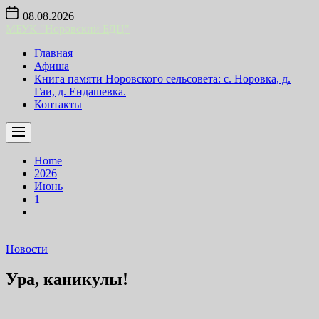
Skip
08.08.2026
to
МБУК "Норовский БДЦ"
the
content
Главная
Афиша
Книга памяти Норовского сельсовета: с. Норовка, д.
Гаи, д. Ендашевка.
Контакты
Home
2026
Июнь
1
Новости
Ура, каникулы!