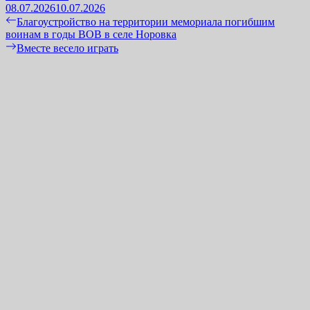
08.07.2026
10.07.2026
Навигация
Previous
Благоустройство на территории мемориала погибшим
post:
воинам в годы ВОВ в селе Норовка
по
Next
Вместе весело играть
записям
post: