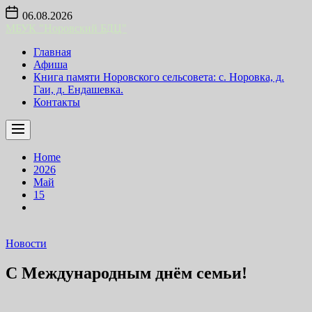
Skip
06.08.2026
to
МБУК "Норовский БДЦ"
the
content
Главная
Афиша
Книга памяти Норовского сельсовета: с. Норовка, д.
Гаи, д. Ендашевка.
Контакты
Home
2026
Май
15
Новости
С Международным днём семьи!