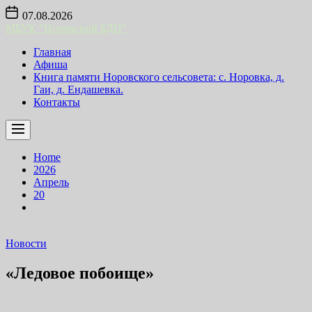
Skip
07.08.2026
to
МБУК "Норовский БДЦ"
the
content
Главная
Афиша
Книга памяти Норовского сельсовета: с. Норовка, д.
Гаи, д. Ендашевка.
Контакты
Home
2026
Апрель
20
Новости
«Ледовое побоище»