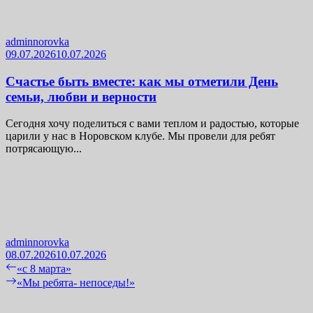
adminnorovka
09.07.2026
10.07.2026
Счастье быть вместе: как мы отметили День
семьи, любви и верности
Сегодня хочу поделиться с вами теплом и радостью, которые
царили у нас в Норовском клубе. Мы провели для ребят
потрясающую...
adminnorovka
08.07.2026
10.07.2026
Навигация
Previous
«с 8 марта»
post:
Next
«Мы ребята- непоседы!»
по
post:
записям