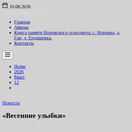
Skip
10.08.2026
to
МБУК "Норовский БДЦ"
the
content
Главная
Афиша
Книга памяти Норовского сельсовета: с. Норовка, д.
Гаи, д. Ендашевка.
Контакты
Home
2026
Март
12
Новости
«Весенние улыбки»