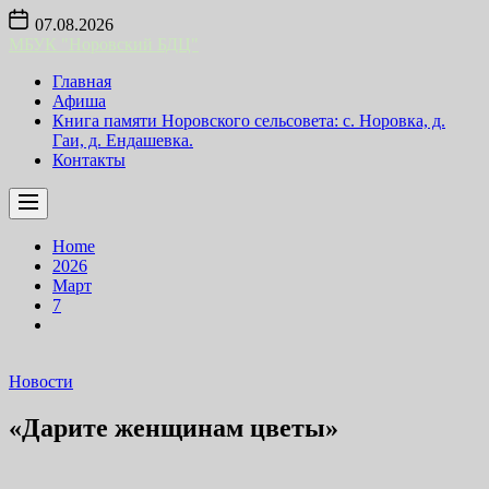
Skip
07.08.2026
to
МБУК "Норовский БДЦ"
the
content
Главная
Афиша
Книга памяти Норовского сельсовета: с. Норовка, д.
Гаи, д. Ендашевка.
Контакты
Home
2026
Март
7
Новости
«Дарите женщинам цветы»