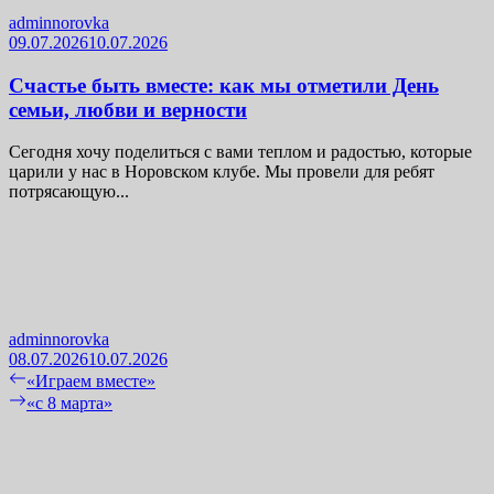
adminnorovka
09.07.2026
10.07.2026
Счастье быть вместе: как мы отметили День
семьи, любви и верности
Сегодня хочу поделиться с вами теплом и радостью, которые
царили у нас в Норовском клубе. Мы провели для ребят
потрясающую...
adminnorovka
08.07.2026
10.07.2026
Навигация
Previous
«Играем вместе»
post:
Next
«с 8 марта»
по
post:
записям