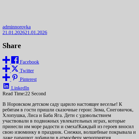
adminnorovka
21.01.2026
21.01.2026
Share
Facebook
Twitter
Pinterest
LinkedIn
Read Time:
22 Second
В Норовском детском саду царило настоящее веселье! К
ребятам в гости пришли сказочные герои: Зима, Снеговичок,
Хлопушка, Лиса и Баба Яга. Дети с удовольствием
участвовали в подвижных увлекательных играх, которые
принесли им море радости и смеха!Каждый из героев вносил
свою изюминку в праздник. Снежки, волшебные покрывала и
даже парашют добавили в атмосферу мероприятия