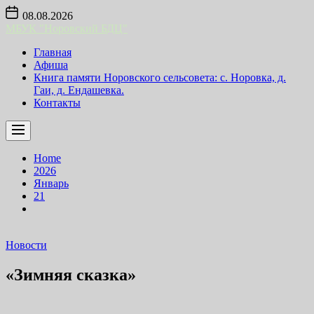
Skip
08.08.2026
to
МБУК "Норовский БДЦ"
the
content
Главная
Афиша
Книга памяти Норовского сельсовета: с. Норовка, д.
Гаи, д. Ендашевка.
Контакты
Home
2026
Январь
21
Новости
«Зимняя сказка»