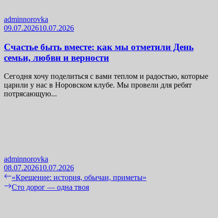
adminnorovka
09.07.2026
10.07.2026
Счастье быть вместе: как мы отметили День
семьи, любви и верности
Сегодня хочу поделиться с вами теплом и радостью, которые
царили у нас в Норовском клубе. Мы провели для ребят
потрясающую...
adminnorovka
08.07.2026
10.07.2026
Навигация
Previous
«Крещение: история, обычаи, приметы»
post:
Next
Сто дорог — одна твоя
по
post:
записям