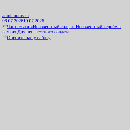
adminnorovka
08.07.2026
10.07.2026
Навигация
Previous
Час памяти «Неизвестный солдат. Неизвестный герой» в
post:
рамках Дня неизвестного солдата
по
Next
Оцените нашу работу
записям
post: