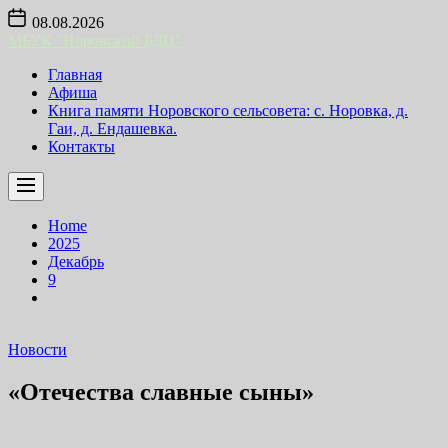
Skip
08.08.2026
to
МБУК "Норовский БДЦ"
the
content
Главная
Афиша
Книга памяти Норовского сельсовета: с. Норовка, д.
Гаи, д. Ендашевка.
Контакты
Home
2025
Декабрь
9
Новости
«Отечества славные сыны»