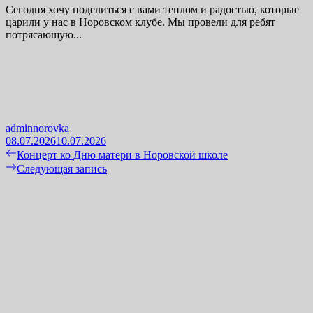
Сегодня хочу поделиться с вами теплом и радостью, которые
царили у нас в Норовском клубе. Мы провели для ребят
потрясающую...
adminnorovka
08.07.2026
10.07.2026
Навигация
Previous
Концерт ко Дню матери в Норовской школе
post:
Next
Следующая запись
по
post:
записям