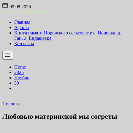
Skip
09.08.2026
to
МБУК "Норовский БДЦ"
the
content
Главная
Афиша
Книга памяти Норовского сельсовета: с. Норовка, д.
Гаи, д. Ендашевка.
Контакты
Home
2025
Ноябрь
30
Новости
Любовью материнской мы согреты