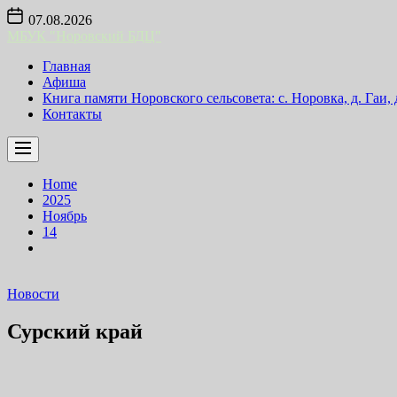
Skip
07.08.2026
to
МБУК "Норовский БДЦ"
the
content
Главная
Афиша
Книга памяти Норовского сельсовета: с. Норовка, д. Гаи,
Контакты
Home
2025
Ноябрь
14
Новости
Сурский край